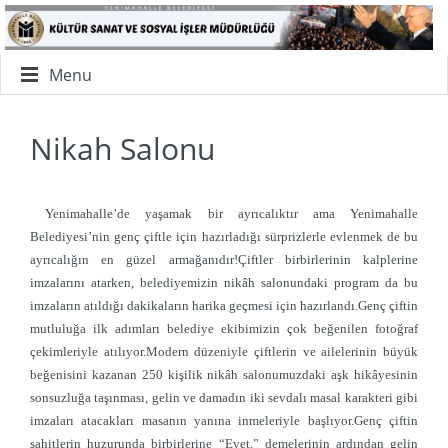
Menu
Nikah Salonu
Yenimahalle’de yaşamak bir ayrıcalıktır ama Yenimahalle
Belediyesi’nin genç çiftle için hazırladığı sürprizlerle evlenmek de bu
ayrıcalığın en güzel armağanıdır!Çiftler birbirlerinin kalplerine
imzalarını atarken, belediyemizin nikâh salonundaki program da bu
imzaların atıldığı dakikaların harika geçmesi için hazırlandı.Genç çiftin
mutluluğa ilk adımları belediye ekibimizin çok beğenilen fotoğraf
çekimleriyle atılıyor.Modern düzeniyle çiftlerin ve ailelerinin büyük
beğenisini kazanan 250 kişilik nikâh salonumuzdaki aşk hikâyesinin
sonsuzluğa taşınması, gelin ve damadın iki sevdalı masal karakteri gibi
imzaları atacakları masanın yanına inmeleriyle başlıyor.Genç çiftin
şahitlerin huzurunda birbirlerine “Evet,” demelerinin ardından gelin