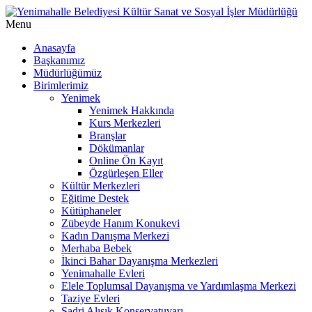
Menu
Anasayfa
Başkanımız
Müdürlüğümüz
Birimlerimiz
Yenimek
Yenimek Hakkında
Kurs Merkezleri
Branşlar
Dökümanlar
Online Ön Kayıt
Özgürleşen Eller
Kültür Merkezleri
Eğitime Destek
Kütüphaneler
Zübeyde Hanım Konukevi
Kadın Danışma Merkezi
Merhaba Bebek
İkinci Bahar Dayanışma Merkezleri
Yenimahalle Evleri
Elele Toplumsal Dayanışma ve Yardımlaşma Merkezi
Taziye Evleri
Sadri Alışık Konservatuvarı