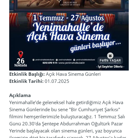
Etkinlik Başlığı:
Açık Hava Sinema Günleri
Etkinlik Tarihi:
01.07.2025
Açıklama
Yenimahalle’de geleneksel hale getirdiğimiz Açık Hava
Sinema Günlerinde bu sene "Bir Cumhuriyet Şarkısı"
filmini hemşerilerimizle buluşturacağız. 1 Temmuz Salı
Günü 20.30'da Şentepe Abdurrahman Oğultürk Pazar
Yerinde başlayacak olan sinema günleri, yaz boyunca
ilçemizin dört bir tarafında sürecek. 27 Ağustos'a kadar