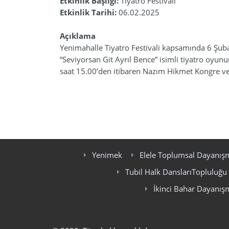
Etkinlik Başlığı:
Tiyatro Festivali
Etkinlik Tarihi:
06.02.2025
Açıklama
Yenimahalle Tiyatro Festivali kapsamında 6 Ş
“Seviyorsan Git Ayrıl Bence” isimli tiyatro oyun
saat 15.00’den itibaren Nazım Hikmet Kongre ve S
Yenimek
Elele Toplumsal Dayanış
Tubil Halk DanslarıTopluluğu
İkinci Bahar Dayanış