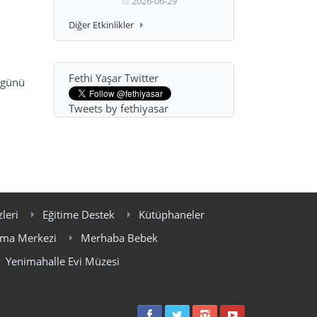
2026-06-29
Diğer Etkinlikler
Fethi Yaşar Twitter
i günü
Tweets by fethiyasar
leri
Eğitime Destek
Kütüphaneler
şma Merkezi
Merhaba Bebek
Yenimahalle Evi Müzesi