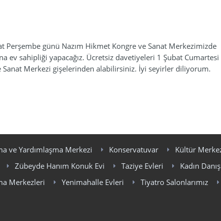
ubat Perşembe günü Nazım Hikmet Kongre ve Sanat Merkezimizde
una ev sahipliği yapacağız. Ücretsiz davetiyeleri 1 Şubat Cumartes
anat Merkezi gişelerinden alabilirsiniz. İyi seyirler diliyorum.
ma ve Yardımlaşma Merkezi
Konservatuvar
Kültür Merkez
Zübeyde Hanım Konuk Evi
Taziye Evleri
Kadın Danı
ma Merkezleri
Yenimahalle Evleri
Tiyatro Salonlarımız